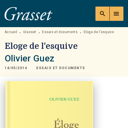
MENU
RECHERCHE
CONTENU
search
menu
PIED DE PAGE
Accueil
Grasset
Essais et documents
Eloge de l'esquive
•
•
•
Eloge de l'esquive
Olivier Guez
14/05/2014
ESSAIS ET DOCUMENTS