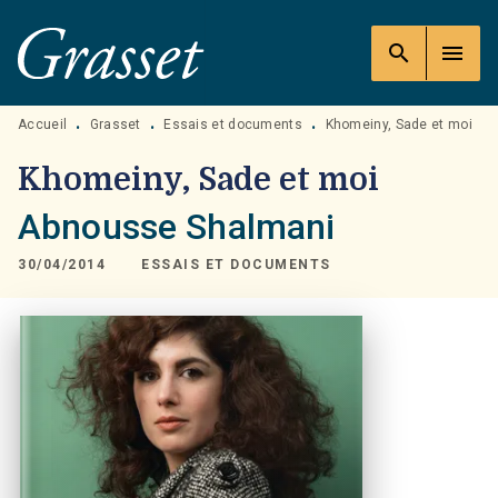
MENU
RECHERCHE
CONTENU
search
menu
PIED DE PAGE
Accueil
Grasset
Essais et documents
Khomeiny, Sade et moi
•
•
•
Khomeiny, Sade et moi
Abnousse Shalmani
30/04/2014
ESSAIS ET DOCUMENTS