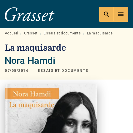
MENU
RECHERCHE
CONTENU
search
menu
PIED DE PAGE
Accueil
Grasset
Essais et documents
La maquisarde
•
•
•
La maquisarde
Nora Hamdi
07/05/2014
ESSAIS ET DOCUMENTS