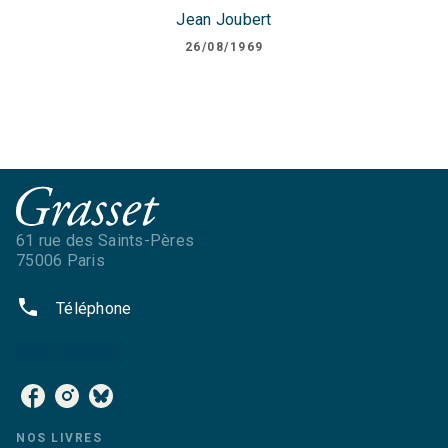
Jean Joubert
26/08/1969
61 rue des Saints-Pères
75006 Paris
phone
Téléphone
NOS RÉSEAUX
NOS LIVRES