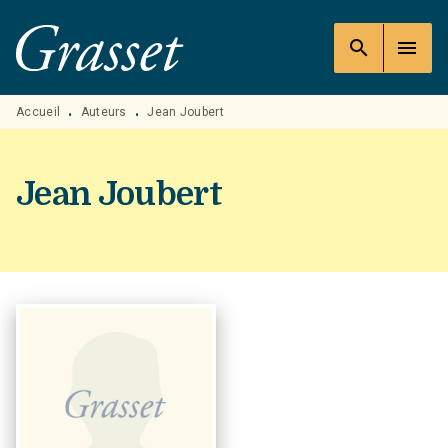
MENU
RECHERCHE
CONTENU
search
menu
PIED DE PAGE
Accueil
Auteurs
Jean Joubert
•
•
Jean Joubert