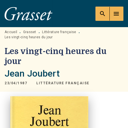
MENU
RECHERCHE
CONTENU
search
menu
PIED DE PAGE
Accueil
Grasset
Littérature française
•
•
•
Les vingt-cinq heures du jour
Les vingt-cinq heures du
jour
Jean Joubert
23/04/1987
LITTÉRATURE FRANÇAISE