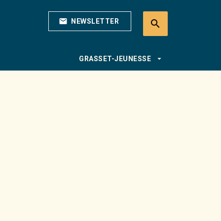
mail
NEWSLETTER
search
search
arrow_drop_down
GRASSET-JEUNESSE