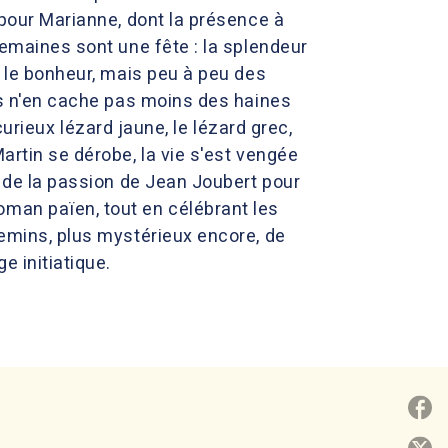
 pour Marianne, dont la présence à
semaines sont une fête : la splendeur
s le bonheur, mais peu à peu des
ays n'en cache pas moins des haines
ieux lézard jaune, le lézard grec,
artin se dérobe, la vie s'est vengée
é de la passion de Jean Joubert pour
oman païen, tout en célébrant les
hemins, plus mystérieux encore, de
e initiatique.
P