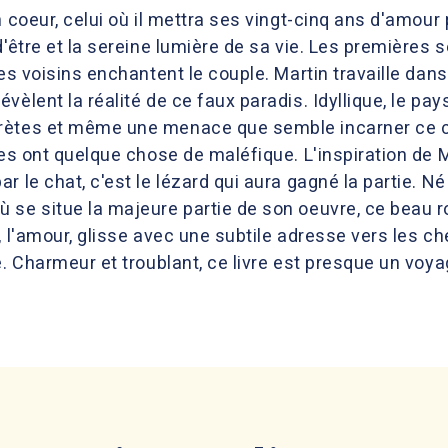
n coeur, celui où il mettra ses vingt-cinq ans d'amour
d'être et la sereine lumière de sa vie. Les premières 
res voisins enchantent le couple. Martin travaille dan
vèlent la réalité de ce faux paradis. Idyllique, le p
ètes et même une menace que semble incarner ce cur
ves ont quelque chose de maléfique. L'inspiration de M
r le chat, c'est le lézard qui aura gagné la partie. N
 se situe la majeure partie de son oeuvre, ce beau r
, l'amour, glisse avec une subtile adresse vers les c
. Charmeur et troublant, ce livre est presque un voyag