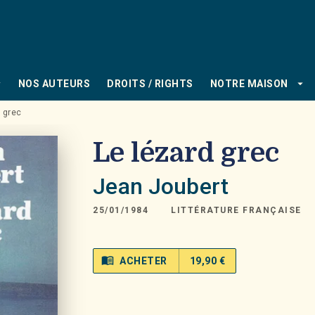
PIED DE PAGE
_down
arrow_drop_down
NOS AUTEURS
DROITS / RIGHTS
NOTRE MAISON
d grec
Le lézard grec
Jean Joubert
25/01/1984
LITTÉRATURE FRANÇAISE
menu_book
ACHETER
19,90 €