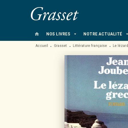
MENU
RECHERCHE
CONTENU
home
arrow_drop_down
arrow_drop
NOS LIVRES
NOTRE ACTUALITÉ
Accueil
Grasset
Littérature française
Le lézar
•
•
•