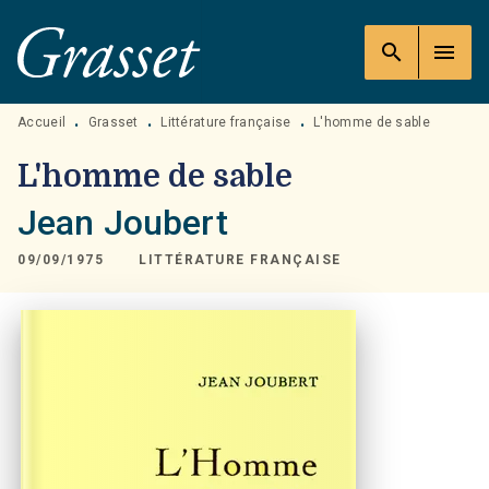
MENU
RECHERCHE
CONTENU
search
menu
PIED DE PAGE
Accueil
Grasset
Littérature française
L'homme de sable
•
•
•
L'homme de sable
Jean Joubert
09/09/1975
LITTÉRATURE FRANÇAISE