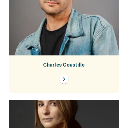
Charles Coustille
chevron_right