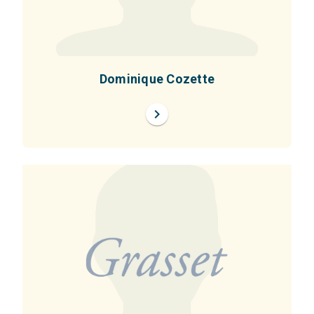
Dominique Cozette
chevron_right