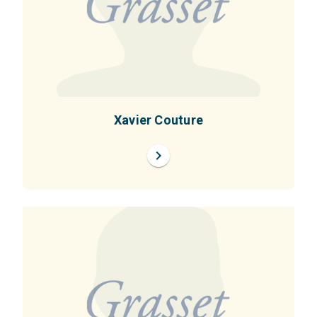
Xavier Couture
chevron_right