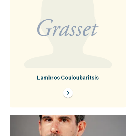
Lambros Couloubaritsis
chevron_right