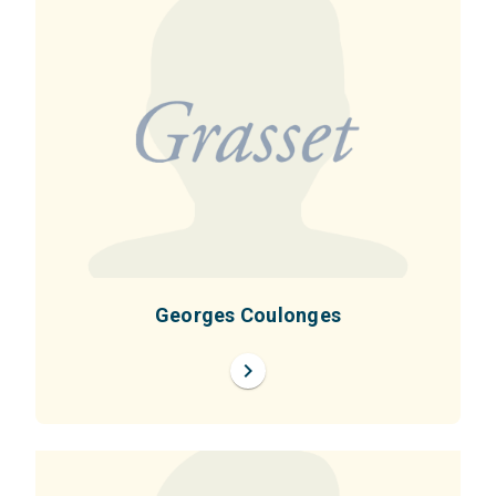
Georges Coulonges
chevron_right