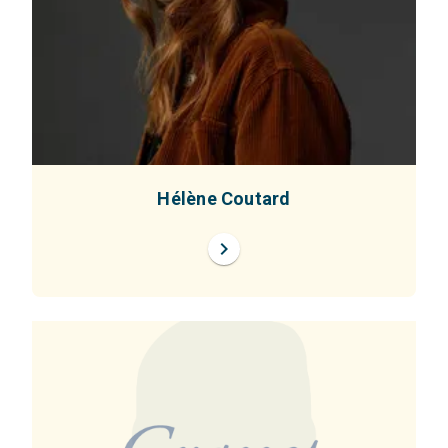
Hélène Coutard
chevron_right