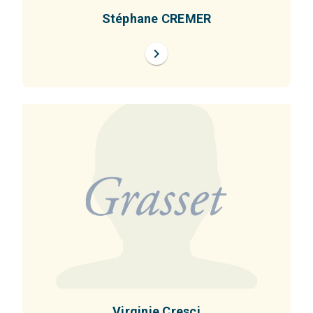
Stéphane CREMER
chevron_right
Virginie Cresci