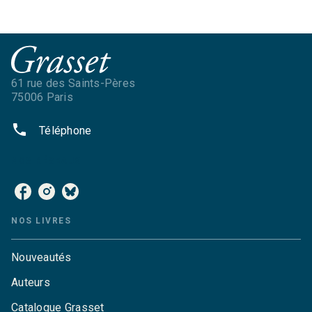
61 rue des Saints-Pères
75006 Paris
phone
Téléphone
NOS RÉSEAUX
NOS LIVRES
Nouveautés
Auteurs
Catalogue Grasset