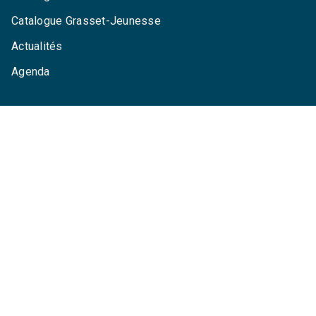
Catalogue Grasset-Jeunesse
Actualités
Agenda
LA MAISON
Qui sommes-nous ?
Contactez-nous
Questions fréquentes
Envoyer un manuscrit
Service de presse
Droits