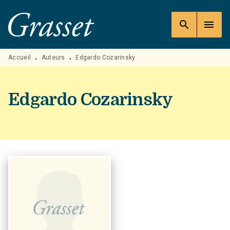
MENU
RECHERCHE
CONTENU
search
menu
PIED DE PAGE
Accueil
Auteurs
Edgardo Cozarinsky
•
•
Edgardo Cozarinsky