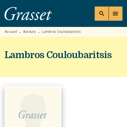
MENU
RECHERCHE
CONTENU
search
menu
PIED DE PAGE
Accueil
Auteurs
Lambros Couloubaritsis
•
•
Lambros Couloubaritsis