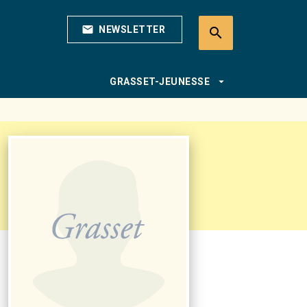
mail
NEWSLETTER
search
search
arrow_drop_down
GRASSET-JEUNESSE