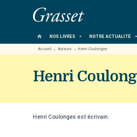
MENU
RECHERCHE
CONTENU
home
arrow_drop_down
arrow_drop
NOS LIVRES
NOTRE ACTUALITÉ
Accueil
Auteurs
Henri Coulonges
•
•
Henri Coulong
Henri Coulonges est écrivain.