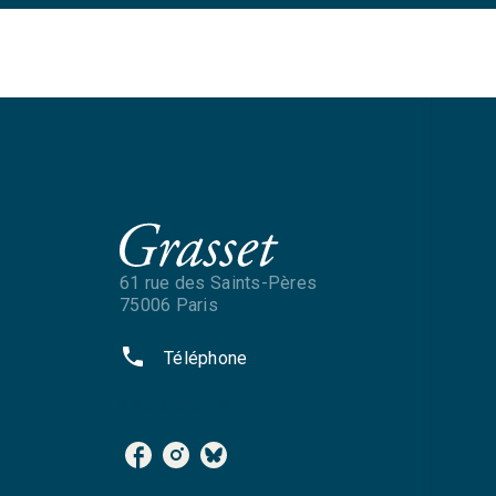
61 rue des Saints-Pères
75006 Paris
phone
Téléphone
NOS RÉSEAUX