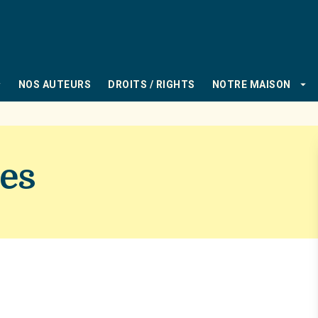
PIED DE PAGE
_down
arrow_drop_down
NOS AUTEURS
DROITS / RIGHTS
NOTRE MAISON
es