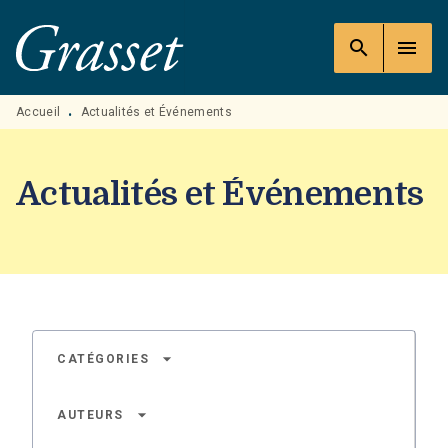
MENU
RECHERCHE
CONTENU
search
menu
PIED DE PAGE
Accueil
Actualités et Événements
•
Actualités et Événements
arrow_drop_down
CATÉGORIES
arrow_drop_down
AUTEURS