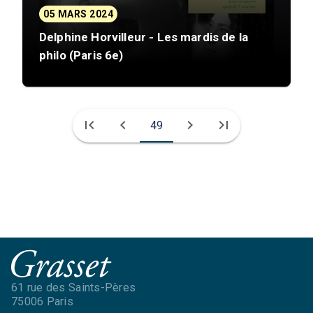
05 MARS 2024
Delphine Horvilleur - Les mardis de la
philo (Paris 6e)
first_page
chevron_left
chevron_right
last_page
49
61 rue des Saints-Pères
75006 Paris