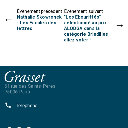
Évènement précédent
Évènement suivant
Nathalie Skowronek
"Les Ebouriffés"
- Les Escales des
sélectionné au prix
lettres
ALODGA dans la
catégorie Brindilles :
allez voter !
61 rue des Saints-Pères
75006 Paris
phone
Téléphone
NOS RÉSEAUX