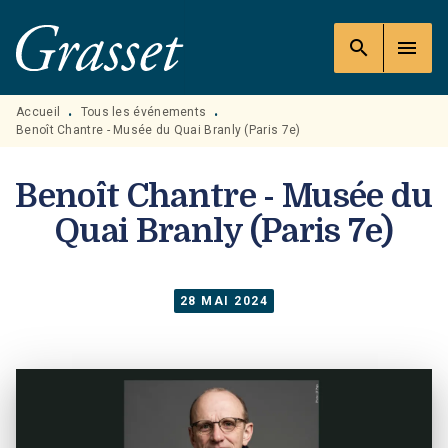
MENU
RECHERCHE
CONTENU
search
menu
PIED DE PAGE
Accueil
Tous les événements
•
•
Benoît Chantre - Musée du Quai Branly (Paris 7e)
Benoît Chantre - Musée du
Quai Branly (Paris 7e)
28 MAI 2024