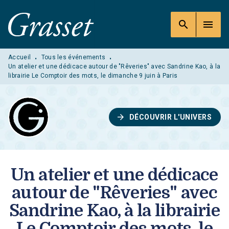
MENU
RECHERCHE
CONTENU
search
menu
PIED DE PAGE
Accueil
Tous les événements
•
•
Un atelier et une dédicace autour de "Rêveries" avec Sandrine Kao, à la
librairie Le Comptoir des mots, le dimanche 9 juin à Paris
arrow_forward
DÉCOUVRIR L'UNIVERS
Un atelier et une dédicace
autour de "Rêveries" avec
Sandrine Kao, à la librairie
Le Comptoir des mots, le