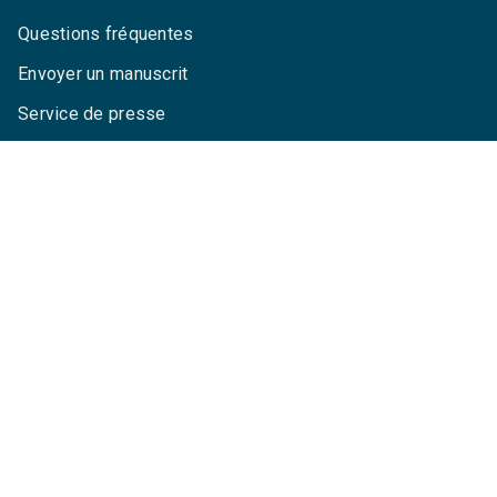
Questions fréquentes
Envoyer un manuscrit
Service de presse
Droits
Mentions légales
CGU
Charte de référencement
Données personnelles
Paramétrez vos cookies