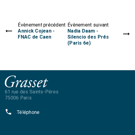
Évènement précédent
Évènement suivant
Annick Cojean -
Nadia Daam -
FNAC de Caen
Silencio des Prés
(Paris 6e)
61 rue des Saints-Pères
75006 Paris
phone
Téléphone
NOS RÉSEAUX