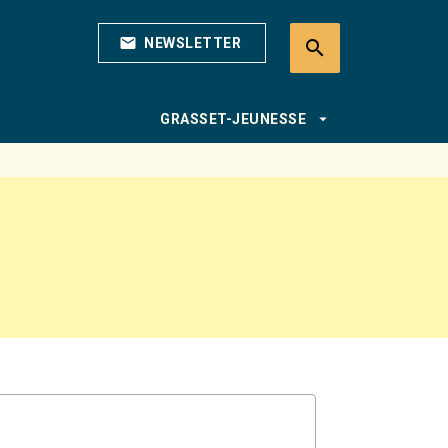
mail
NEWSLETTER
search
search
arrow_drop_down
GRASSET-JEUNESSE