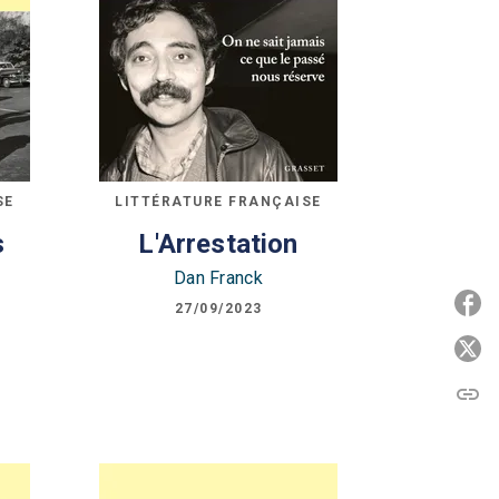
SE
LITTÉRATURE FRANÇAISE
s
L'Arrestation
Dan Franck
P
27/09/2023
P
link
C