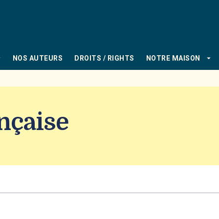
PIED DE PAGE
_down
arrow_drop_down
NOS AUTEURS
DROITS / RIGHTS
NOTRE MAISON
ançaise