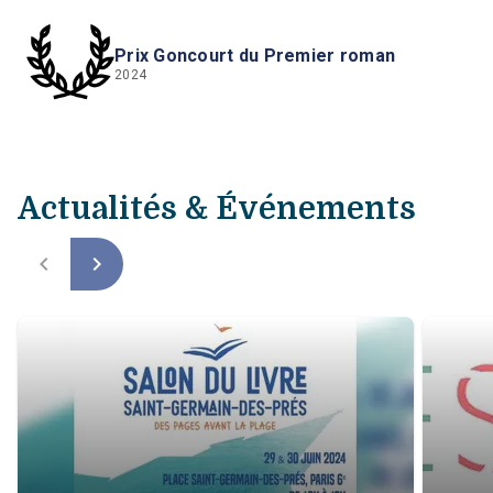
Prix Goncourt du Premier roman
2024
Actualités & Événements
navigate_before
navigate_next