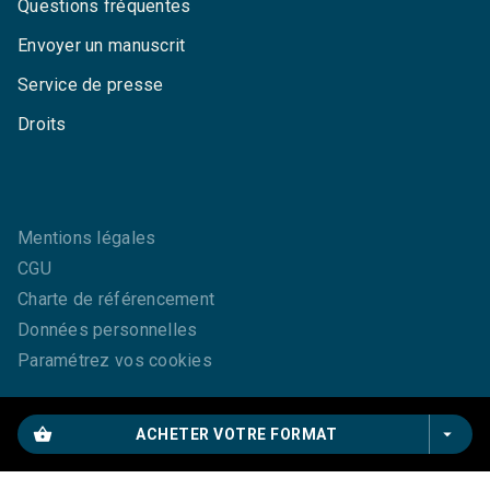
Questions fréquentes
Envoyer un manuscrit
Service de presse
Droits
Mentions légales
CGU
Charte de référencement
Données personnelles
Paramétrez vos cookies
shopping_basket
arrow_drop_down
ACHETER VOTRE FORMAT
GRASSET© 2026