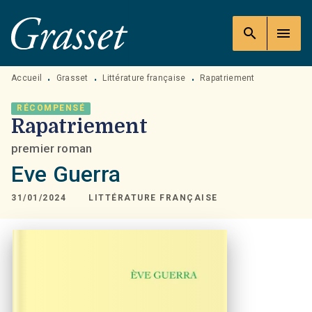
MENU
RECHERCHE
CONTENU
search
menu
PIED DE PAGE
Accueil
Grasset
Littérature française
Rapatriement
•
•
•
RÉCOMPENSÉ
Rapatriement
premier roman
Eve Guerra
31/01/2024
LITTÉRATURE FRANÇAISE