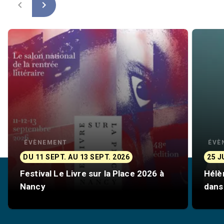
navigate_before
navigate_next
ÉVÈNEMENT
ÉVÈ
DU 11 SEPT. AU 13 SEPT. 2026
25 J
Festival Le Livre sur la Place 2026 à
Hélè
Nancy
dans