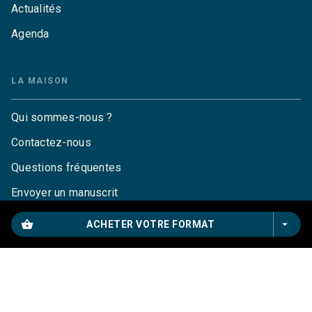
Actualités
Agenda
LA MAISON
Qui sommes-nous ?
Contactez-nous
Questions fréquentes
Envoyer un manuscrit
Service de presse
shopping_basket
arrow_drop_down
ACHETER VOTRE FORMAT
Droits