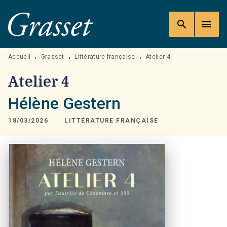
MENU
RECHERCHE
CONTENU
search
menu
PIED DE PAGE
Accueil
Grasset
Littérature française
Atelier 4
•
•
•
Atelier 4
Hélène Gestern
18/03/2026
LITTÉRATURE FRANÇAISE