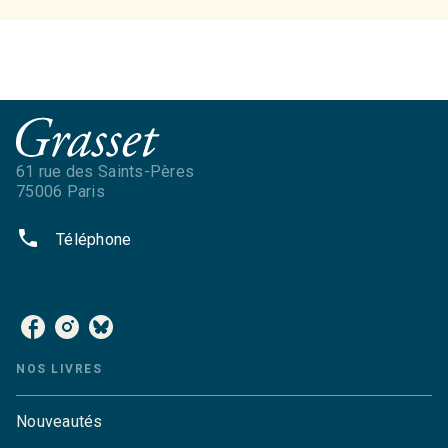
61 rue des Saints-Pères
75006 Paris
phone
Téléphone
NOS RÉSEAUX
NOS LIVRES
Nouveautés