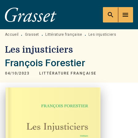
MENU
RECHERCHE
CONTENU
search
menu
PIED DE PAGE
Accueil
Grasset
Littérature française
Les injusticiers
•
•
•
Les injusticiers
François Forestier
04/10/2023
LITTÉRATURE FRANÇAISE