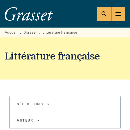
MENU
RECHERCHE
CONTENU
search
menu
PIED DE PAGE
Accueil
Grasset
Littérature française
•
•
Littérature française
arrow_drop_down
SÉLECTIONS
arrow_drop_down
AUTEUR