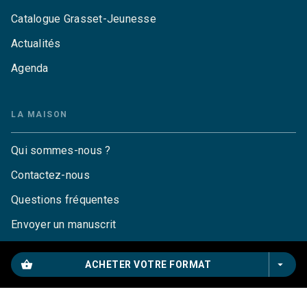
Catalogue Grasset-Jeunesse
Actualités
Agenda
LA MAISON
Qui sommes-nous ?
Contactez-nous
Questions fréquentes
Envoyer un manuscrit
Service de presse
shopping_basket
arrow_drop_down
ACHETER VOTRE FORMAT
Droits