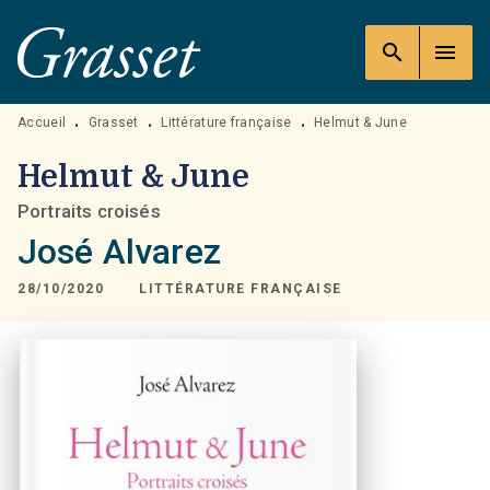
MENU
RECHERCHE
CONTENU
search
menu
PIED DE PAGE
Accueil
Grasset
Littérature française
Helmut & June
•
•
•
Helmut & June
Portraits croisés
José Alvarez
28/10/2020
LITTÉRATURE FRANÇAISE