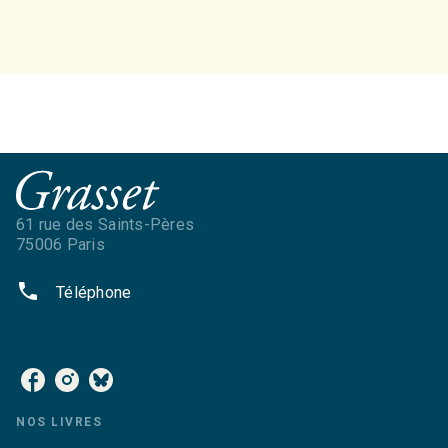
61 rue des Saints-Pères
75006 Paris
phone
Téléphone
NOS RÉSEAUX
NOS LIVRES