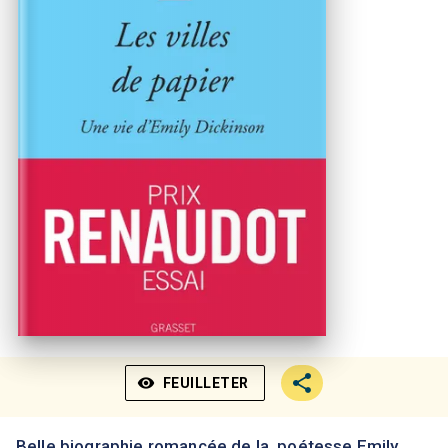
visibility
FEUILLETER
Belle biographie romancée de la poétesse Emily