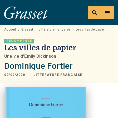
MENU
RECHERCHE
CONTENU
search
menu
PIED DE PAGE
Accueil
Grasset
Littérature française
Les villes de papier
•
•
•
RÉCOMPENSÉ
Les villes de papier
Une vie d'Emily Dickinson
Dominique Fortier
09/09/2020
LITTÉRATURE FRANÇAISE