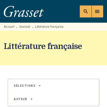
MENU
RECHERCHE
CONTENU
search
menu
PIED DE PAGE
Accueil
Grasset
Littérature française
•
•
Littérature française
arrow_drop_down
SÉLECTIONS
arrow_drop_down
AUTEUR