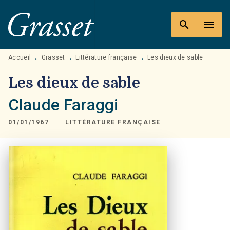
MENU
RECHERCHE
CONTENU
search
menu
PIED DE PAGE
Accueil
Grasset
Littérature française
Les dieux de sable
•
•
•
Les dieux de sable
Claude Faraggi
01/01/1967
LITTÉRATURE FRANÇAISE