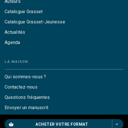
Auteurs
Catalogue Grasset
Catalogue Grasset-Jeunesse
Actualités
Agenda
LA MAISON
Qui sommes-nous ?
Contactez-nous
Questions fréquentes
Envoyer un manuscrit
Service de presse
shopping_basket
arrow_drop_down
ACHETER VOTRE FORMAT