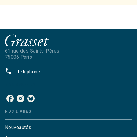
61 rue des Saints-Pères
75006 Paris
phone
Téléphone
NOS RÉSEAUX
NOS LIVRES
Nouveautés