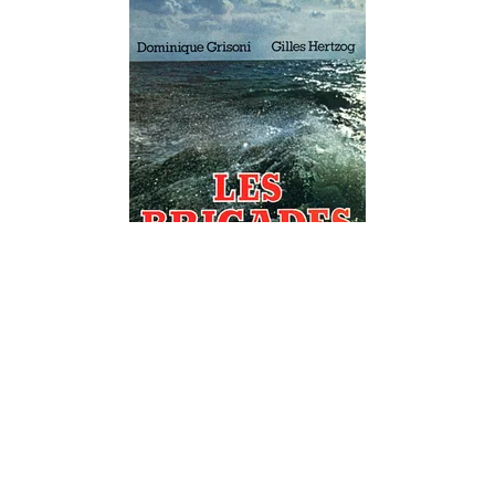
LITTÉRATURE FRANÇAISE
Les brigades de la mer
Dominique Grisoni
Gilles Hertzog