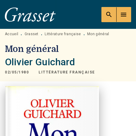
MENU
RECHERCHE
CONTENU
search
menu
PIED DE PAGE
Accueil
Grasset
Littérature française
Mon général
•
•
•
Mon général
Olivier Guichard
02/05/1980
LITTÉRATURE FRANÇAISE