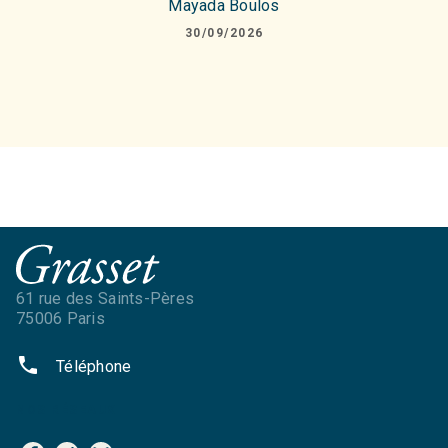
Mayada Boulos
30/09/2026
61 rue des Saints-Pères
75006 Paris
phone
Téléphone
NOS RÉSEAUX