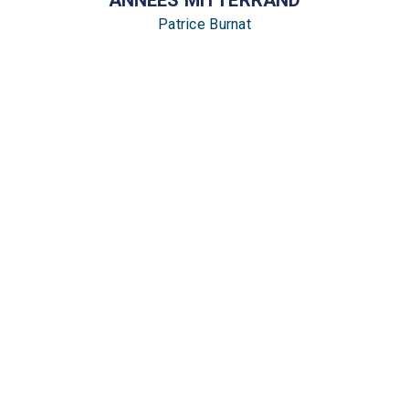
Patrice Burnat
Christian de Villeneuve
27/04/1994