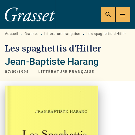
MENU
RECHERCHE
CONTENU
search
menu
PIED DE PAGE
Accueil
Grasset
Littérature française
Les spaghettis d'Hitler
•
•
•
Les spaghettis d'Hitler
Jean-Baptiste Harang
07/09/1994
LITTÉRATURE FRANÇAISE