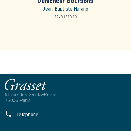
Dénicheur d'oursons
Jean-Baptiste Harang
29/01/2020
61 rue des Saints-Pères
75006 Paris
phone
Téléphone
NOS RÉSEAUX