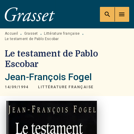
MENU
RECHERCHE
CONTENU
search
menu
PIED DE PAGE
Accueil
Grasset
Littérature française
•
•
•
Le testament de Pablo Escobar
Le testament de Pablo
Escobar
Jean-François Fogel
14/09/1994
LITTÉRATURE FRANÇAISE