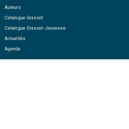
Auteurs
Catalogue Grasset
Catalogue Grasset-Jeunesse
Actualités
Agenda
LA MAISON
Qui sommes-nous ?
Contactez-nous
Questions fréquentes
Envoyer un manuscrit
Service de presse