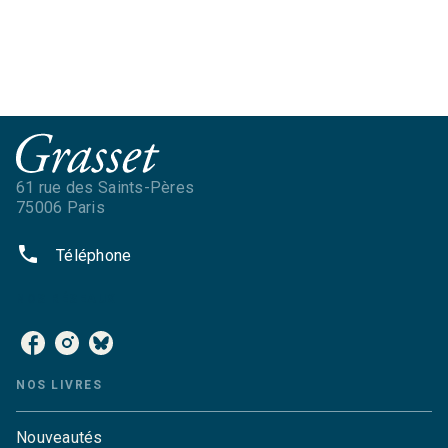
61 rue des Saints-Pères
75006 Paris
phone
Téléphone
NOS RÉSEAUX
NOS LIVRES
Nouveautés