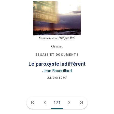
ESSAIS ET DOCUMENTS
Le paroxyste indifférent
Jean Baudrillard
23/04/1997
first_page
chevron_left
chevron_right
last_page
171