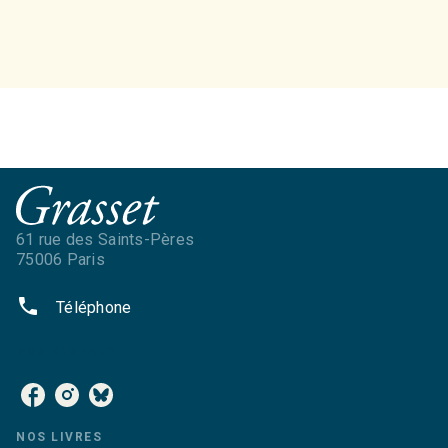
61 rue des Saints-Pères
75006 Paris
phone
Téléphone
NOS RÉSEAUX
NOS LIVRES