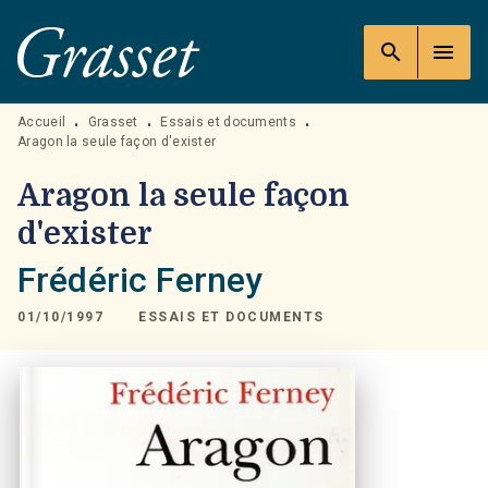
MENU
RECHERCHE
CONTENU
search
menu
PIED DE PAGE
Accueil
Grasset
Essais et documents
•
•
•
Aragon la seule façon d'exister
Aragon la seule façon
d'exister
Frédéric Ferney
01/10/1997
ESSAIS ET DOCUMENTS