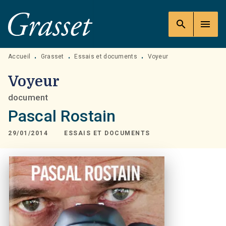
MENU
RECHERCHE
CONTENU
search
menu
PIED DE PAGE
Accueil
Grasset
Essais et documents
Voyeur
•
•
•
Voyeur
document
Pascal Rostain
29/01/2014
ESSAIS ET DOCUMENTS