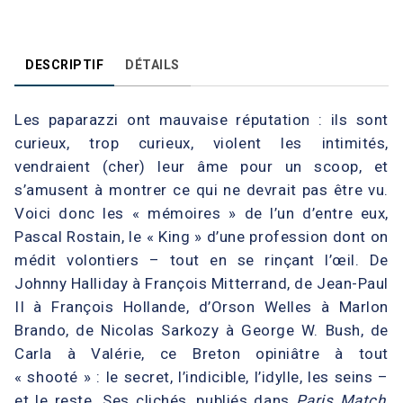
DESCRIPTIF
DÉTAILS
Les paparazzi ont mauvaise réputation : ils sont
curieux, trop curieux, violent les intimités,
vendraient (cher) leur âme pour un scoop, et
s’amusent à montrer ce qui ne devrait pas être vu.
Voici donc les « mémoires » de l’un d’entre eux,
Pascal Rostain, le « King » d’une profession dont on
médit volontiers – tout en se rinçant l’œil. De
Johnny Halliday à François Mitterrand, de Jean-Paul
II à François Hollande, d’Orson Welles à Marlon
Brando, de Nicolas Sarkozy à George W. Bush, de
Carla à Valérie, ce Breton opiniâtre à tout
« shooté » : le secret, l’indicible, l’idylle, les seins –
et le reste. Ses clichés, publiés dans
Paris Match
,