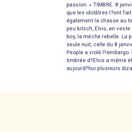
passion. « TIMBRE. 8 janvi
que les idolâtres l?ont fai
également la chasse au ti
peu kitsch, Elvis, en veste
boy, la mèche rebelle. La p
seule nuit, celle du 8 jan
People a violé l?embargo.
timbrée d?Elvis a même été
aujourd?hui plusieurs dizai