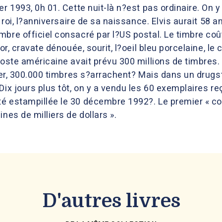
er 1993, 0h 01. Cette nuit-là n?est pas ordinaire. On
t roi, l?anniversaire de sa naissance. Elvis aurait 58 a
mbre officiel consacré par l?US postal. Le timbre coû
 or, cravate dénouée, sourit, l?oeil bleu porcelaine, l
oste américaine avait prévu 300 millions de timbres. E
vier, 300.000 timbres s?arrachent? Mais dans un drugs
 Dix jours plus tôt, on y a vendu les 60 exemplaires 
 estampillée le 30 décembre 1992?. Le premier « collec
nes de milliers de dollars ».
D'autres livres