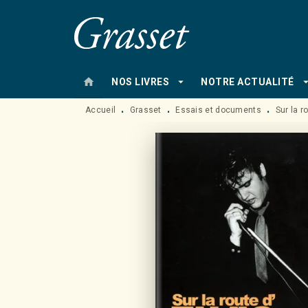
MENU
RECHERCHE
CONTENU
home
arrow_drop_down
arrow_drop
NOS LIVRES
NOTRE ACTUALITÉ
Accueil
Grasset
Essais et documents
Sur la r
•
•
•