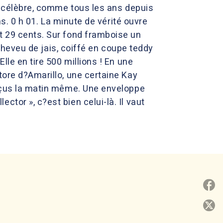
 y célèbre, comme tous les ans depuis
ns. 0 h 01. La minute de vérité ouvre
t 29 cents. Sur fond framboise un
e cheveu de jais, coiffé en coupe teddy
lle en tire 500 millions ! En une
tore d?Amarillo, une certaine Kay
reçus la matin même. Une enveloppe
tor », c?est bien celui-là. Il vaut
P
P