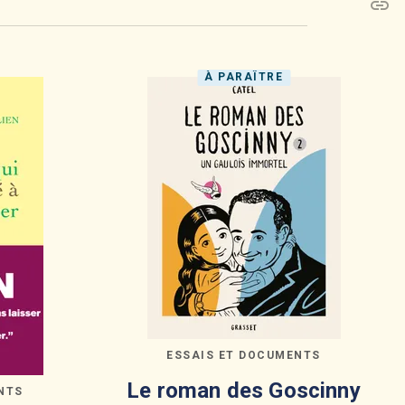
link
C
À PARAÎTRE
ESSAIS ET DOCUMENTS
Le roman des Goscinny
NTS