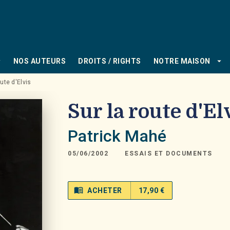
PIED DE PAGE
_down
arrow_drop_down
NOS AUTEURS
DROITS / RIGHTS
NOTRE MAISON
oute d'Elvis
Sur la route d'El
Patrick Mahé
05/06/2002
ESSAIS ET DOCUMENTS
menu_book
ACHETER
17,90 €