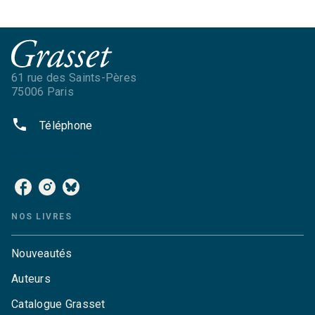
61 rue des Saints-Pères
75006 Paris
phone
Téléphone
NOS RÉSEAUX
NOS LIVRES
Nouveautés
Auteurs
Catalogue Grasset