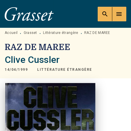
MENU
RECHERCHE
CONTENU
search
menu
PIED DE PAGE
Accueil
Grasset
Littérature étrangère
RAZ DE MAREE
•
•
•
RAZ DE MAREE
Clive Cussler
14/04/1999
LITTÉRATURE ÉTRANGÈRE