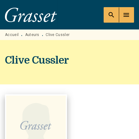
MENU
RECHERCHE
CONTENU
search
menu
PIED DE PAGE
Accueil
Auteurs
Clive Cussler
•
•
Clive Cussler