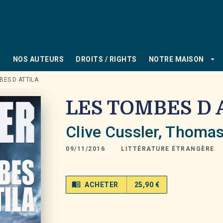
PIED DE PAGE
_down
arrow_drop_down
NOS AUTEURS
DROITS / RIGHTS
NOTRE MAISON
BES D ATTILA
LES TOMBES D 
Clive Cussler
,
Thomas
09/11/2016
LITTÉRATURE ÉTRANGÈRE
menu_book
ACHETER
25,90 €