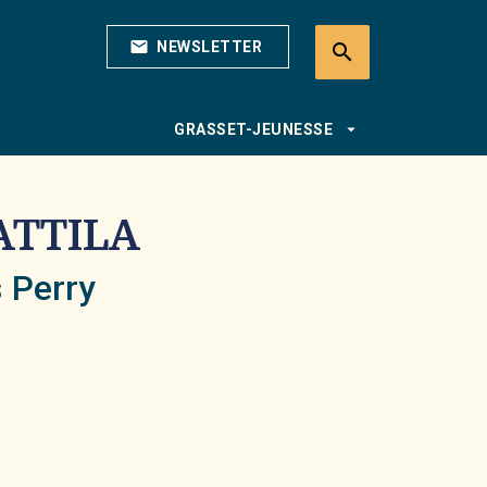
mail
NEWSLETTER
search
search
arrow_drop_down
GRASSET-JEUNESSE
ATTILA
 Perry