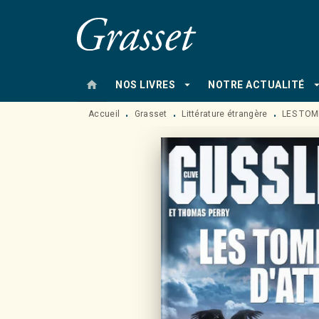
MENU
RECHERCHE
CONTENU
home
arrow_drop_down
arrow_drop
NOS LIVRES
NOTRE ACTUALITÉ
Accueil
Grasset
Littérature étrangère
LES TOM
•
•
•