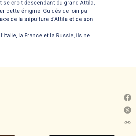
 se croit descendant du grand Attila,
er cette énigme. Guidés de loin par
race de la sépulture d’Attila et de son
talie, la France et la Russie, ils ne
P
P
link
C