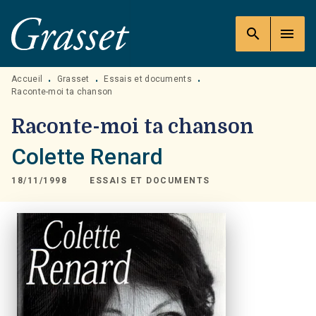
MENU
RECHERCHE
CONTENU
search
menu
PIED DE PAGE
Accueil
Grasset
Essais et documents
•
•
•
Raconte-moi ta chanson
Raconte-moi ta chanson
Colette Renard
18/11/1998
ESSAIS ET DOCUMENTS