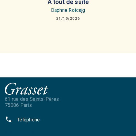
A tout de suite
Daphne Rotcajg
21/10/2026
61 rue des Saints-Pères
75006 Paris
phone
Téléphone
NOS RÉSEAUX