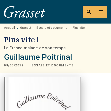
MENU
RECHERCHE
CONTENU
search
menu
PIED DE PAGE
Accueil
Grasset
Essais et documents
Plus vite !
•
•
•
Plus vite !
La France malade de son temps
Guillaume Poitrinal
09/05/2012
ESSAIS ET DOCUMENTS