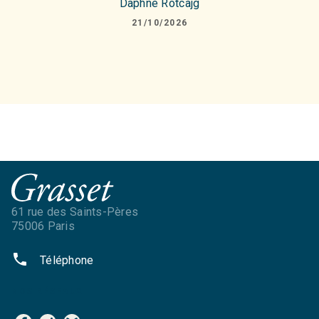
Daphne Rotcajg
21/10/2026
61 rue des Saints-Pères
75006 Paris
phone
Téléphone
NOS RÉSEAUX