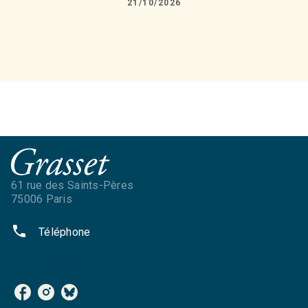
21/10/2026
61 rue des Saints-Pères
75006 Paris
phone
Téléphone
NOS RÉSEAUX