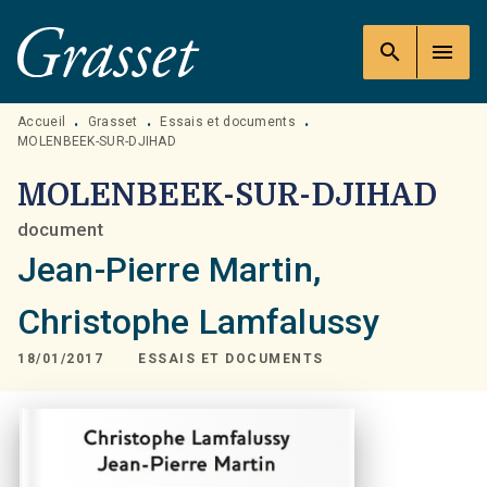
MENU
RECHERCHE
CONTENU
search
menu
PIED DE PAGE
Accueil
Grasset
Essais et documents
•
•
•
MOLENBEEK-SUR-DJIHAD
MOLENBEEK-SUR-DJIHAD
document
Jean-Pierre Martin
,
Christophe Lamfalussy
18/01/2017
ESSAIS ET DOCUMENTS