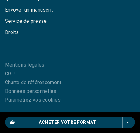
Envoyer un manuscrit
Service de presse
Droits
Mentions légales
CGU
Charte de référencement
Données personnelles
Paramétrez vos cookies
shopping_basket
arrow_drop_down
ACHETER VOTRE FORMAT
GRASSET© 2026