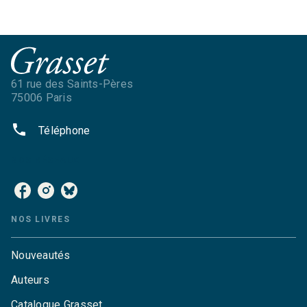
61 rue des Saints-Pères
75006 Paris
phone
Téléphone
NOS RÉSEAUX
NOS LIVRES
Nouveautés
Auteurs
Catalogue Grasset