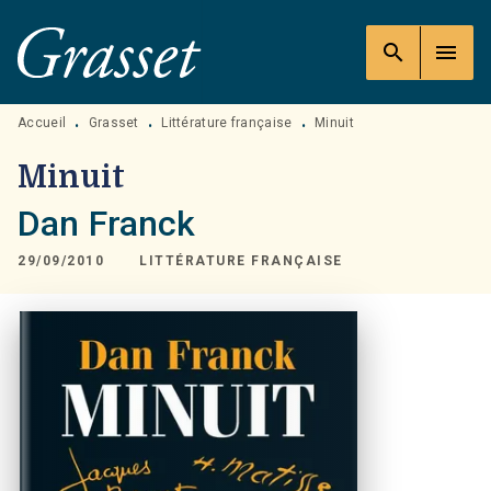
MENU
RECHERCHE
CONTENU
search
menu
PIED DE PAGE
Accueil
Grasset
Littérature française
Minuit
•
•
•
Minuit
Dan Franck
29/09/2010
LITTÉRATURE FRANÇAISE