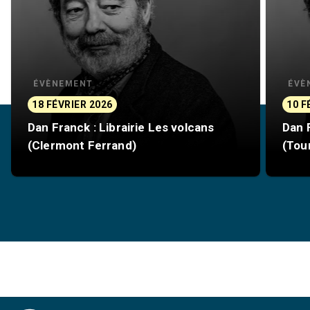
ÉVÈNEMENT
ÉVÈ
18 FÉVRIER 2026
10 F
Dan Franck : Librairie Les volcans
Dan F
(Clermont Ferrand)
(Tou