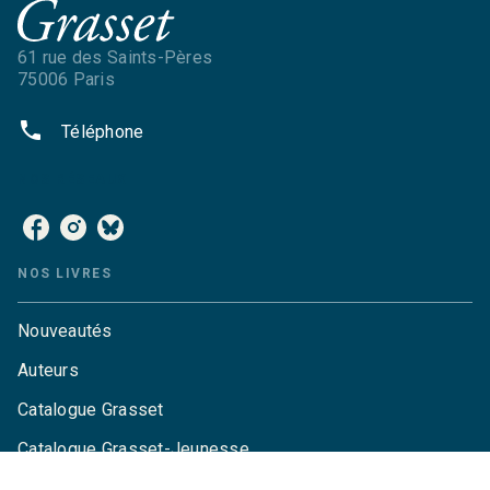
61 rue des Saints-Pères
75006 Paris
phone
Téléphone
NOS RÉSEAUX
NOS LIVRES
Nouveautés
Auteurs
Catalogue Grasset
Catalogue Grasset-Jeunesse
Actualités