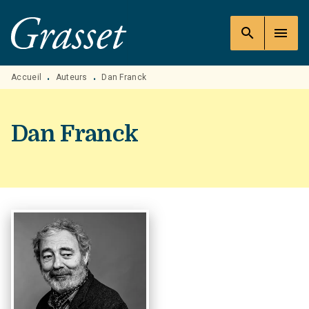
MENU
RECHERCHE
CONTENU
search
menu
PIED DE PAGE
Accueil
Auteurs
Dan Franck
•
•
Dan Franck