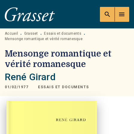
MENU
RECHERCHE
CONTENU
search
menu
PIED DE PAGE
Accueil
Grasset
Essais et documents
•
•
•
Mensonge romantique et vérité romanesque
Mensonge romantique et
vérité romanesque
René Girard
01/02/1977
ESSAIS ET DOCUMENTS