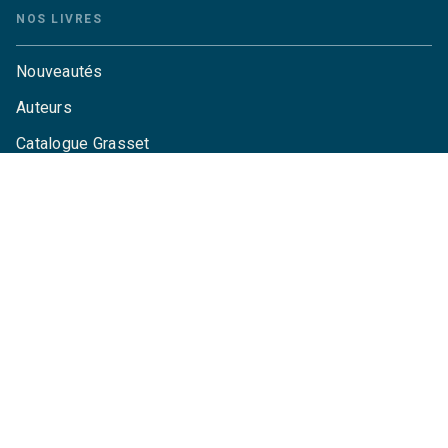
NOS LIVRES
Nouveautés
Auteurs
Catalogue Grasset
Catalogue Grasset-Jeunesse
Actualités
Agenda
LA MAISON
Qui sommes-nous ?
Contactez-nous
Questions fréquentes