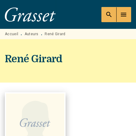
MENU
RECHERCHE
CONTENU
search
menu
PIED DE PAGE
Accueil
Auteurs
René Girard
•
•
René Girard