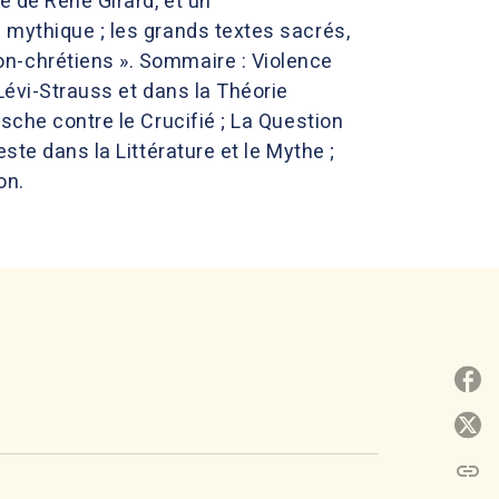
e de René Girard, et un
 mythique ; les grands textes sacrés,
n-chrétiens ». Sommaire : Violence
Lévi-Strauss et dans la Théorie
sche contre le Crucifié ; La Question
ste dans la Littérature et le Mythe ;
on.
P
P
link
C