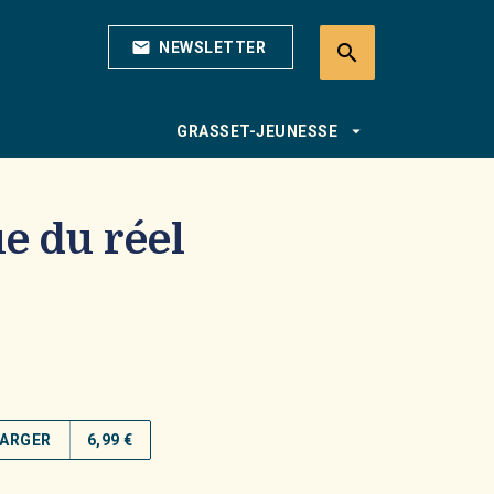
mail
NEWSLETTER
search
search
arrow_drop_down
GRASSET-JEUNESSE
e du réel
ARGER
6,99 €