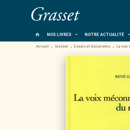
MENU
RECHERCHE
CONTENU
home
arrow_drop_down
arrow_drop
NOS LIVRES
NOTRE ACTUALITÉ
Accueil
Grasset
Essais et documents
La voix
•
•
•