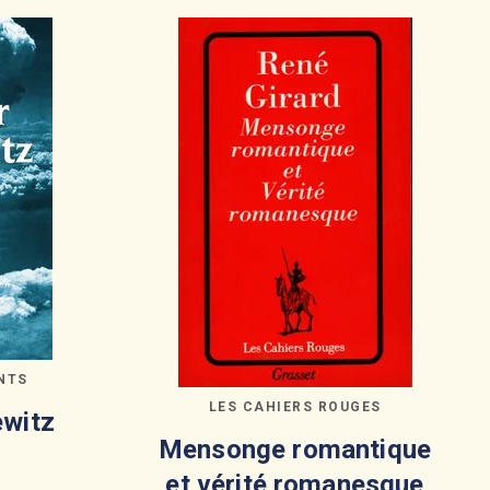
NTS
LES CAHIERS ROUGES
ewitz
Mensonge romantique
et vérité romanesque