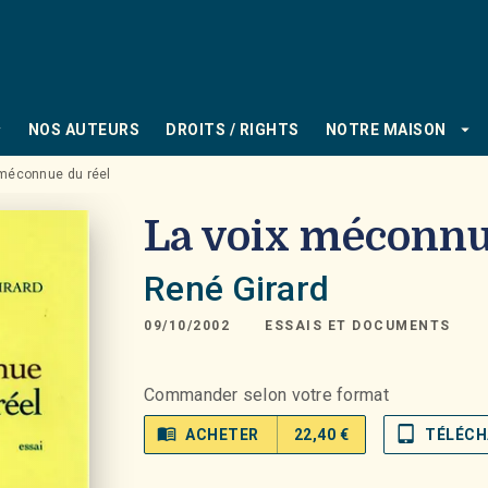
PIED DE PAGE
_down
arrow_drop_down
NOS AUTEURS
DROITS / RIGHTS
NOTRE MAISON
 méconnue du réel
La voix méconnu
René Girard
09/10/2002
ESSAIS ET DOCUMENTS
Commander selon votre format
menu_book
tablet_mac
ACHETER
22,40 €
TÉLÉCH