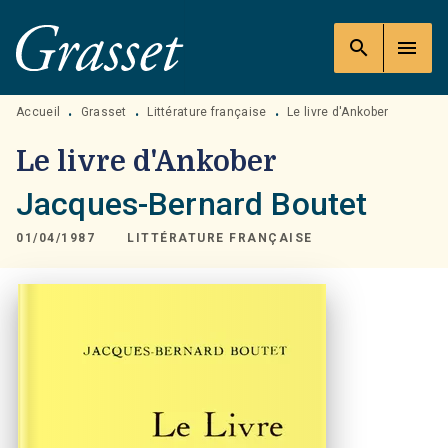
MENU
RECHERCHE
CONTENU
search
menu
PIED DE PAGE
Accueil
Grasset
Littérature française
Le livre d'Ankober
•
•
•
Le livre d'Ankober
Jacques-Bernard Boutet
01/04/1987
LITTÉRATURE FRANÇAISE