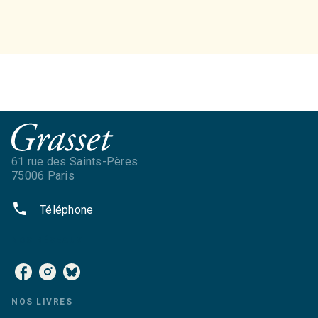
61 rue des Saints-Pères
75006 Paris
phone
Téléphone
NOS RÉSEAUX
NOS LIVRES