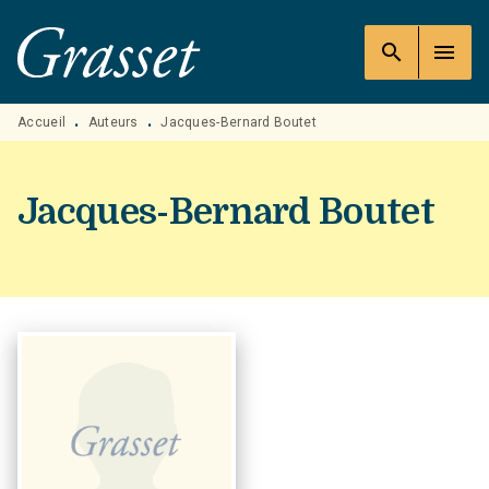
MENU
RECHERCHE
CONTENU
search
menu
PIED DE PAGE
Accueil
Auteurs
Jacques-Bernard Boutet
•
•
Jacques-Bernard Boutet