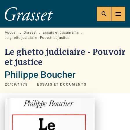
MENU
RECHERCHE
CONTENU
search
menu
PIED DE PAGE
Accueil
Grasset
Essais et documents
•
•
•
Le ghetto judiciaire - Pouvoir et justice
Le ghetto judiciaire - Pouvoir
et justice
Philippe Boucher
20/09/1978
ESSAIS ET DOCUMENTS