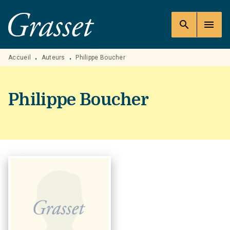
MENU
RECHERCHE
CONTENU
search
menu
PIED DE PAGE
Accueil
Auteurs
Philippe Boucher
•
•
Philippe Boucher