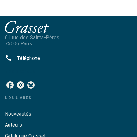
61 rue des Saints-Pères
75006 Paris
phone
Téléphone
NOS RÉSEAUX
NOS LIVRES
Nouveautés
Auteurs
Catalogue Grasset