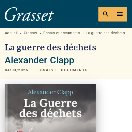
MENU
RECHERCHE
CONTENU
search
menu
PIED DE PAGE
Accueil
Grasset
Essais et documents
La guerre des déchets
•
•
•
La guerre des déchets
Alexander Clapp
04/03/2026
ESSAIS ET DOCUMENTS