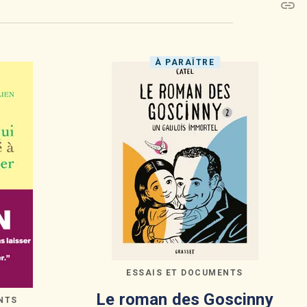
link
C
À PARAÎTRE
ESSAIS ET DOCUMENTS
Le roman des Goscinny
NTS