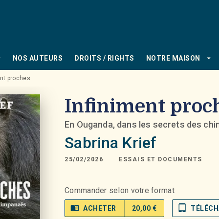
PIED DE PAGE
_down
arrow_drop_down
NOS AUTEURS
DROITS / RIGHTS
NOTRE MAISON
ent proches
Infiniment proc
En Ouganda, dans les secrets des ch
Sabrina Krief
25/02/2026
ESSAIS ET DOCUMENTS
Commander selon votre format
menu_book
tablet_mac
ACHETER
20,00 €
TÉLÉCH