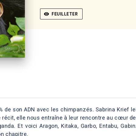
visibility
FEUILLETER
% de son ADN avec les chimpanzés. Sabrina Krief les
 récit, elle nous entraîne à leur rencontre au cœur de
anda. Et voici Aragon, Kitaka, Garbo, Entabu, Ga
on chapitre.