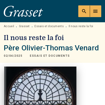
MENU
RECHERCHE
CONTENU
search
menu
PIED DE PAGE
Accueil
Grasset
Essais et documents
Il nous reste la foi
•
•
•
Il nous reste la foi
Père Olivier-Thomas Venard
02/04/2025
ESSAIS ET DOCUMENTS