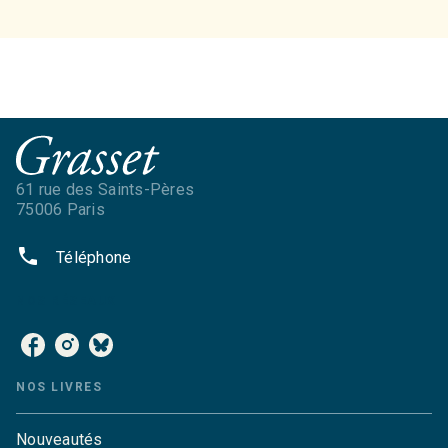
61 rue des Saints-Pères
75006 Paris
phone
Téléphone
NOS RÉSEAUX
NOS LIVRES
Nouveautés